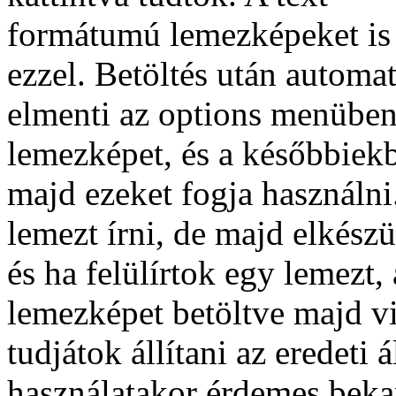
formátumú lemezképeket is b
ezzel. Betöltés után automa
elmenti az options menüben 
lemezképet, és a későbbiek
majd ezeket fogja használn
lemezt írni, de majd elkészül
és ha felülírtok egy lemezt,
lemezképet betöltve majd v
tudjátok állítani az eredeti 
használatakor érdemes bekap