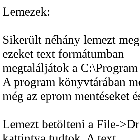
Lemezek:
Sikerült néhány lemezt meg
ezeket text formátumban
megtaláljátok a C:\Program
A program könyvtárában me
még az eprom mentéseket és 
Lemezt betölteni a File->D
kattintva tudtok. A text