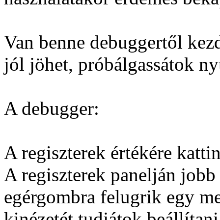
Van benne debuggertől kezd
jól jöhet, próbálgassátok n
A debugger:
A regiszterek értékére katti
A regiszterek panelján jobb
egérgombra felugrik egy men
kinézetét tudjátok beállítani