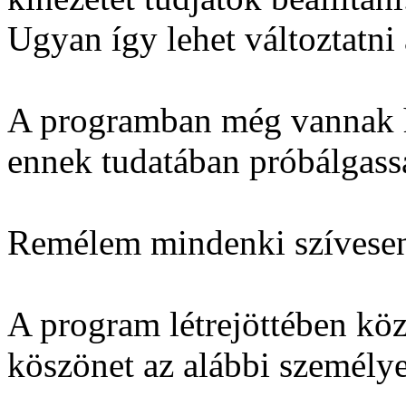
Ugyan így lehet változtatni 
A programban még vannak h
ennek tudatában próbálgass
Remélem mindenki szívesen n
A program létrejöttében kö
köszönet az alábbi személy